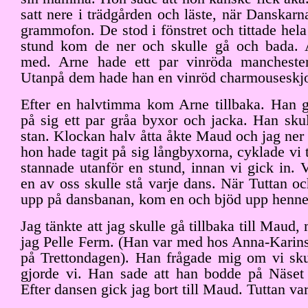
satt nere i trädgården och läste, när Danskarn
grammofon. De stod i fönstret och tittade hela 
stund kom de ner och skulle gå och bada. 
med. Arne hade ett par vinröda manchester
Utanpå dem hade han en vinröd charmouseskjo
Efter en halvtimma kom Arne tillbaka. Han g
på sig ett par gråa byxor och jacka. Han skul
stan. Klockan halv åtta åkte Maud och jag ner t
hon hade tagit på sig långbyxorna, cyklade vi t
stannade utanför en stund, innan vi gick in. 
en av oss skulle stå varje dans. När Tuttan oc
upp på dansbanan, kom en och bjöd upp henne
Jag tänkte att jag skulle gå tillbaka till Maud,
jag Pelle Ferm. (Han var med hos Anna-Karin
på Trettondagen). Han frågade mig om vi sku
gjorde vi. Han sade att han bodde på Näse
Efter dansen gick jag bort till Maud. Tuttan va