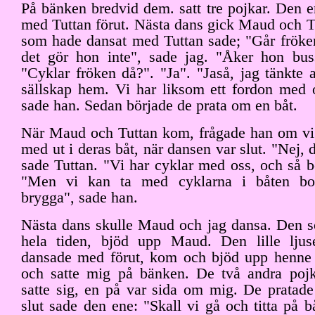
På bänken bredvid dem. satt tre pojkar. Den 
med Tuttan förut. Nästa dans gick Maud och T
som hade dansat med Tuttan sade; "Går fröke
det gör hon inte", sade jag. "Åker hon bus
"Cyklar fröken då?". "Ja". "Jaså, jag tänkte 
sällskap hem. Vi har liksom ett fordon med 
sade han. Sedan började de prata om en båt.
När Maud och Tuttan kom, frågade han om vi i
med ut i deras båt, när dansen var slut. "Nej, de
sade Tuttan. "Vi har cyklar med oss, och så bo
"Men vi kan ta med cyklarna i båten bor
brygga", sade han.
Nästa dans skulle Maud och jag dansa. Den s
hela tiden, bjöd upp Maud. Den lille ljus
dansade med förut, kom och bjöd upp henne 
och satte mig på bänken. De två andra poj
satte sig, en på var sida om mig. De pratade
slut sade den ene: "Skall vi gå och titta på 