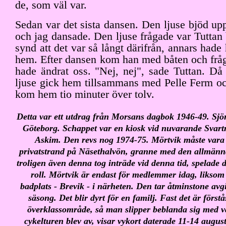
de, som väl var.
Sedan var det sista dansen. Den ljuse bjöd u
och jag dansade. Den ljuse frågade var Tuttan
synd att det var så långt därifrån, annars hade
hem. Efter dansen kom han med båten och fråg
hade ändrat oss. "Nej, nej", sade Tuttan. Då
ljuse gick hem tillsammans med Pelle Ferm och
kom hem tio minuter över tolv.
Detta var ett utdrag från Morsans dagbok 1946-49. Sjön
Göteborg. Schappet var en kiosk vid nuvarande Svart
Askim. Den revs nog 1974-75. Mörtvik måste vara 
privatstrand på Näsethalvön, granne med den allmänn
troligen även denna tog inträde vid denna tid, spelade
roll. Mörtvik är endast för medlemmer idag, liksom 
badplats - Brevik - i närheten. Den tar åtminstone avg
säsong. Det blir dyrt för en familj. Fast det är förstå
överklassområde, så man slipper beblanda sig med va
cykelturen blev av, visar vykort daterade 11-14 augusti