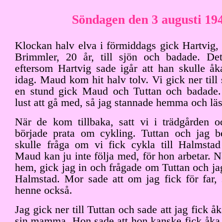
Söndagen den 3 augusti 19
Klockan halv elva i förmiddags gick Hartvig,
Brimmler, 20 år, till sjön och badade. Det
eftersom Hartvig sade igår att han skulle åk
idag. Maud kom hit halv tolv. Vi gick ner till 
en stund gick Maud och Tuttan och badade.
lust att gå med, så jag stannade hemma och läs
När de kom tillbaka, satt vi i trädgården o
började prata om cykling. Tuttan och jag b
skulle fråga om vi fick cykla till Halmsta
Maud kan ju inte följa med, för hon arbetar. N
hem, gick jag in och frågade om Tuttan och jag 
Halmstad. Mor sade att om jag fick för far, 
henne också.
Jag gick ner till Tuttan och sade att jag fick 
sin mamma. Hon sade att hon kanske fick åka