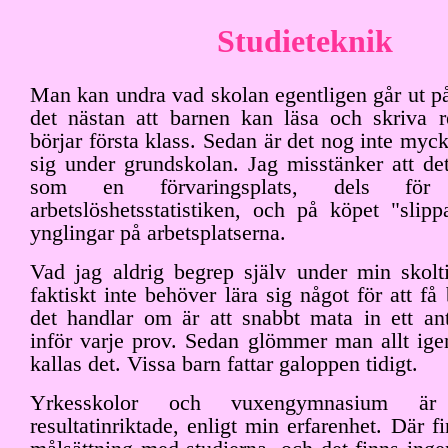
Studieteknik
Man kan undra vad skolan egentligen går ut p
det nästan att barnen kan läsa och skriva 
börjar första klass. Sedan är det nog inte myc
sig under grundskolan. Jag misstänker att de
som en förvaringsplats, dels för 
arbetslöshetsstatistiken, och på köpet "slipp
ynglingar på arbetsplatserna.
Vad jag aldrig begrep själv under min skolt
faktiskt inte behöver lära sig något för att få
det handlar om är att snabbt mata in ett ant
inför varje prov. Sedan glömmer man allt ige
kallas det. Vissa barn fattar galoppen tidigt.
Yrkesskolor och vuxengymnasium ä
resultatinriktade, enligt min erfarenhet. Där f