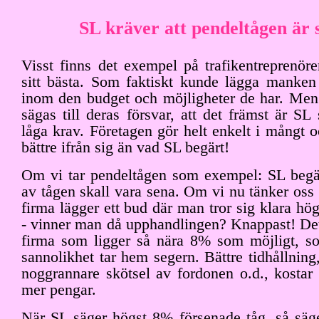
SL kräver att pendeltågen är 
Visst finns det exempel på trafikentreprenör
sitt bästa. Som faktiskt kunde lägga manken ti
inom den budget och möjligheter de har. Men 
sägas till deras försvar, att det främst är SL 
låga krav. Företagen gör helt enkelt i mångt 
bättre ifrån sig än vad SL begärt!
Om vi tar pendeltågen som exempel: SL begä
av tågen skall vara sena. Om vi nu tänker oss 
firma lägger ett bud där man tror sig klara hö
- vinner man då upphandlingen? Knappast! Det 
firma som ligger så nära 8% som möjligt, s
sannolikhet tar hem segern. Bättre tidhållning
noggrannare skötsel av fordonen o.d., kostar h
mer pengar.
När SL säger högst 8% försenade tåg, så säge