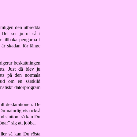
ämligen den utbredda
 Det ser ju ut så i
 tillbaka pengarna i
t är skadan för länge
rigerar beskattningen
ts. Just då blev ju
rats på den normala
bud om en särskild
omatiskt datorprogram
ill deklarationen. De
Du naturligtvis också
vad sjutton, så kan Du
önar" sig att jobba.
Eller så kan Du rösta