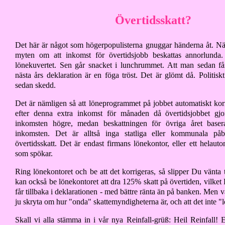
Övertidsskatt?
Det här är något som högerpopulisterna gnuggar händerna åt. N
myten om att inkomst för övertidsjobb beskattas annorlunda.
lönekuvertet. Sen går snacket i lunchrummet. Att man sedan får
nästa års deklaration är en föga tröst. Det är glömt då. Politisk
sedan skedd.
Det är nämligen så att löneprogrammet på jobbet automatiskt kor
efter denna extra inkomst för månaden då övertidsjobbet gjor
inkomsten högre, medan beskattningen för övriga året base
inkomsten. Det är alltså inga statliga eller kommunala på
övertidsskatt. Det är endast firmans lönekontor, eller ett helaut
som spökar.
Ring lönekontoret och be att det korrigeras, så slipper Du vänta t
kan också be lönekontoret att dra 125% skatt på övertiden, vilket 
får tillbaka i deklarationen - med bättre ränta än på banken. Men 
ju skryta om hur "onda" skattemyndigheterna är, och att det inte "l
Skall vi alla stämma in i vår nya Reinfall-grüß: Heil Reinfall! 