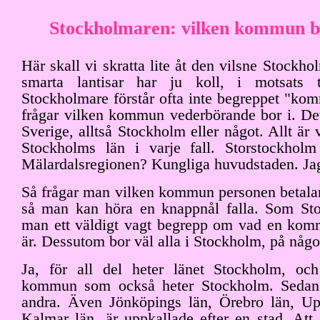
Stockholmaren: vilken kommun bo
Här skall vi skratta lite åt den vilsne Stockho
smarta lantisar har ju koll, i motsats t
Stockholmare förstår ofta inte begreppet "ko
frågar vilken kommun vederbörande bor i. Det
Sverige, alltså Stockholm eller något. Allt är
Stockholms län i varje fall. Storstockhol
Mälardalsregionen? Kungliga huvudstaden. Jag
Så frågar man vilken kommun personen betalar s
så man kan höra en knappnål falla. Som St
man ett väldigt vagt begrepp om vad en kom
är. Dessutom bor väl alla i Stockholm, på något
Ja, för all del heter länet Stockholm, oc
kommun som också heter Stockholm. Sedan y
andra. Även Jönköpings län, Örebro län, Up
Kalmar län, är uppkallade efter en stad. Att