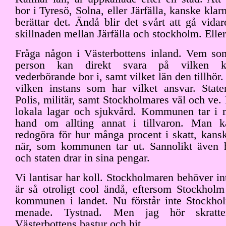
bor i Tyresö, Solna, eller Järfälla, kanske kla
berättar det. Ändå blir det svårt att gå vidar
skillnaden mellan Järfälla och stockholm. Eller
Fråga någon i Västerbottens inland. Vem so
person kan direkt svara på vilken
vederbörande bor i, samt vilket län den tillhör
vilken instans som har vilket ansvar. State
Polis, militär, samt Stockholmares väl och ve. 
lokala lagar och sjukvård. Kommunen tar i 
hand om allting annat i tillvaron. Man 
redogöra för hur många procent i skatt, kans
när, som kommunen tar ut. Sannolikt även h
och staten drar in sina pengar.
Vi lantisar har koll. Stockholmaren behöver in
är så otroligt cool ändå, eftersom Stockholm
kommunen i landet. Nu förstår inte Stockho
menade. Tystnad. Men jag hör skratt
Västerbottens bastur och hit.