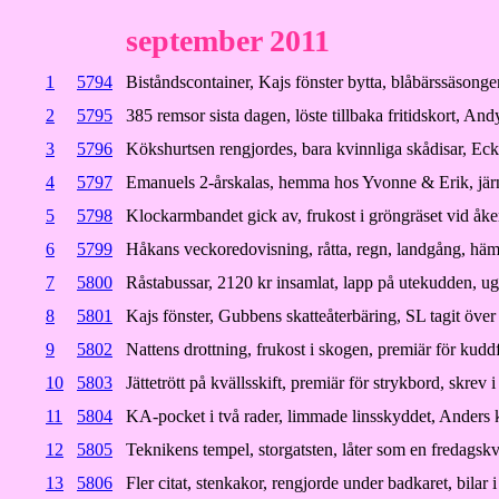
september 2011
1
5794
Biståndscontainer, Kajs fönster bytta, blåbärssäsongen
2
5795
385 remsor sista dagen, löste tillbaka fritidskort, And
3
5796
Kökshurtsen rengjordes, bara kvinnliga skådisar, Ecke
4
5797
Emanuels 2-årskalas, hemma hos Yvonne & Erik, jär
5
5798
Klockarmbandet gick av, frukost i gröngräset vid åker
6
5799
Håkans veckoredovisning, råtta, regn, landgång, hä
7
5800
Råstabussar, 2120 kr insamlat, lapp på utekudden, ugn 
8
5801
Kajs fönster, Gubbens skatteåterbäring, SL tagit över
9
5802
Nattens drottning, frukost i skogen, premiär för kudd
10
5803
Jättetrött på kvällsskift, premiär för strykbord, skrev i
11
5804
KA-pocket i två rader, limmade linsskyddet, Anders 
12
5805
Teknikens tempel, storgatsten, låter som en fredagskv
13
5806
Fler citat, stenkakor, rengjorde under badkaret, bilar 