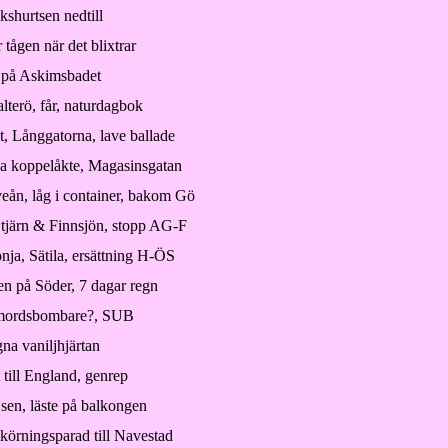
ökshurtsen nedtill
 tågen när det blixtrar
r på Askimsbadet
lterö, får, naturdagbok
t, Långgatorna, lave ballade
cka koppelåkte, Magasinsgatan
veån, låg i container, bakom Gö
tjärn & Finnsjön, stopp AG-F
ja, Sätila, ersättning H-ÖS
en på Söder, 7 dagar regn
lvmordsbombare?, SUB
gna vaniljhjärtan
 till England, genrep
 sen, läste på balkongen
körningsparad till Navestad