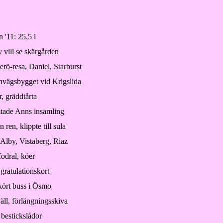
 '11: 25,5 l
y vill se skärgården
rö-resa, Daniel, Starburst
nvägsbygget vid Krigslida
, gräddtårta
mtade Anns insamling
ren, klippte till sula
 Alby, Vistaberg, Riaz
fodral, köer
 gratulationskort
kört buss i Ösmo
äll, förlängningsskiva
i bestickslådor