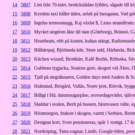
14
5807
Lim från 70-talet, bestickslådan fylldes, sågade till k
15
5808
Kerstins taxi håller tiden, asfalt på bussgatan, Vad gör
16
5809
Ingelas termosmugg, Kaj växlat $, Lions strandfeste
17
5810
Mycket ungdom åkte till stan (Göteborg), Brännö, Ga
18
5811
Heartbeats, ebb på kontot, kultan stängt, Radiomusée
19
5812
Blåbärspaj, Björlanda kile, Store udd, Härlanda, fli
20
5813
Kitchen wizard, Brottkärr, Kafé Berlin, Röhsska, Sä
21
5814
Gubbens tygjacka, Seatons grav, skogen vid Åbro, Ö
22
5815
Tjall på stegräknaren, Golden days med Anders & Son
23
5816
Halmstad, Brogård, Vallås, Norre port, Rörvik, bygg
24
5817
Billigt i Hd, dammsugarpåse, avresedagsväder, sjä
25
5818
Sladdar i svalen, Berit på bussen, blomvasen välte, e
26
5819
Höstmorgon, frukost i skogen, varmt i Serbien, Bernt
27
5820
Designat kort, Sven pensioneras, spår 1 rostigt, 17 år
28
5821
Norrköping, Tatra-vagnar, Lindö, Google-bilen, prov