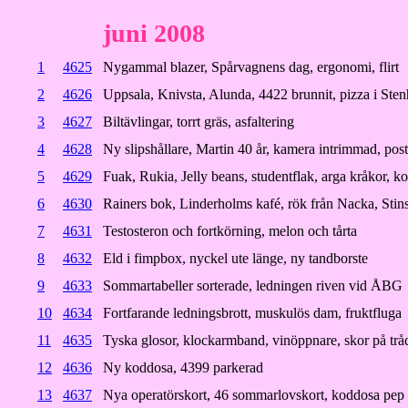
juni 2008
1
4625
Nygammal blazer, Spårvagnens dag, ergonomi, flirt
2
4626
Uppsala, Knivsta, Alunda, 4422 brunnit, pizza i Ste
3
4627
Biltävlingar, torrt gräs, asfaltering
4
4628
Ny slipshållare, Martin 40 år, kamera intrimmad, pos
5
4629
Fuak, Rukia, Jelly beans, studentflak, arga kråkor, k
6
4630
Rainers bok, Linderholms kafé, rök från Nacka, Stin
7
4631
Testosteron och fortkörning, melon och tårta
8
4632
Eld i fimpbox, nyckel ute länge, ny tandborste
9
4633
Sommartabeller sorterade, ledningen riven vid ÅBG
10
4634
Fortfarande ledningsbrott, muskulös dam, fruktfluga
11
4635
Tyska glosor, klockarmband, vinöppnare, skor på tråd,
12
4636
Ny koddosa, 4399 parkerad
13
4637
Nya operatörskort, 46 sommarlovskort, koddosa pep