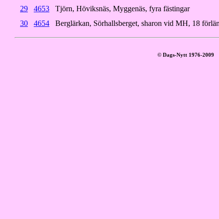
29
4653
Tjörn, Höviksnäs, Myggenäs, fyra fästingar
30
4654
Berglärkan, Sörhallsberget, sharon vid MH, 18 förlä
© Dags-Nytt 1976-2009