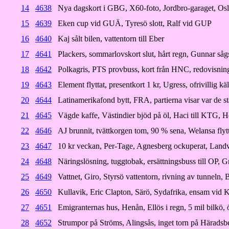
14
4638
Nya dagskort i GBG, X60-foto, Jordbro-garaget, Osl
15
4639
Eken cup vid GUÄ, Tyresö slott, Ralf vid GUP
16
4640
Kaj sålt bilen, vattentorn till Eber
17
4641
Plackers, sommarlovskort slut, hårt regn, Gunnar såg
18
4642
Polkagris, PTS provbuss, kort från HNC, redovisnin
19
4643
Element flyttat, presentkort 1 kr, Ugress, ofrivillig kä
20
4644
Latinamerikafond bytt, FRA, partierna visar var de st
21
4645
Vägde kaffe, Västindier bjöd på öl, Haci till KTG,
22
4646
AJ brunnit, tvättkorgen tom, 90 % sena, Welansa flyt
23
4647
10 kr veckan, Per-Tage, Agnesberg ockuperat, Landv
24
4648
Näringslösning, tuggtobak, ersättningsbuss till OP, G
25
4649
Vattnet, Giro, Styrsö vattentorn, rivning av tunneln, 
26
4650
Kullavik, Eric Clapton, Särö, Sydafrika, ensam vid
27
4651
Emigranternas hus, Henån, Ellös i regn, 5 mil bilkö,
28
4652
Strumpor på Ströms, Alingsås, inget torn på Häradsb