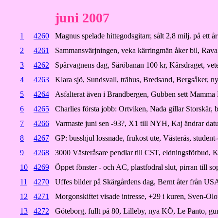
juni 2007
1
4260
Magnus spelade hittegodsgitarr, sålt 2,8 milj. på ett 
2
4261
Sammansvärjningen, veka kärringmän åker bil, Rava
3
4262
Spårvagnens dag, Säröbanan 100 kr, Kårsdraget, veter
4
4263
Klara sjö, Sundsvall, trähus, Bredsand, Bergsåker, n
5
4264
Asfalterat även i Brandbergen, Gubben sett Mamma
6
4265
Charlies första jobb: Ortviken, Nada gillar Storskär,
7
4266
Varmaste juni sen -93?, X1 till NYH, Kaj ändrar datu
8
4267
GP: busshjul lossnade, frukost ute, Västerås, student
9
4268
3000 Västeråsare pendlar till CST, eldningsförbud, K
10
4269
Öppet fönster - och AC, plastfodral slut, pirran till 
11
4270
Uffes bilder på Skärgårdens dag, Bernt åter från US
12
4271
Morgonskiftet visade intresse, +29 i kuren, Sven-Olo
13
4272
Göteborg, fullt på 80, Lilleby, nya KÖ, Le Panto, g