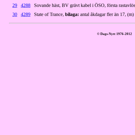
29
4288
Sovande häst, BV grävt kabel i ÖSO, första rastavl
30
4289
State of Trance,
bilaga:
antal åkdagar fler än 17, (m) 
© Dags-Nytt 1976-2012