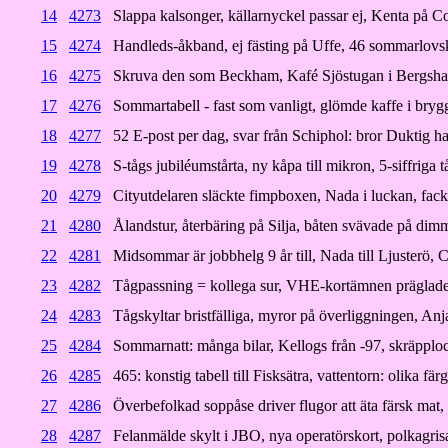
14
4273
Slappa kalsonger, källarnyckel passar ej, Kenta på Co
15
4274
Handleds-åkband, ej fästing på Uffe, 46 sommarlovs
16
4275
Skruva den som Beckham, Kafé Sjöstugan i Bergsh
17
4276
Sommartabell - fast som vanligt, glömde kaffe i bry
18
4277
52 E-post per dag, svar från Schiphol: bror Duktig ha
19
4278
S-tågs jubiléumstårta, ny kåpa till mikron, 5-siffriga 
20
4279
Cityutdelaren släckte fimpboxen, Nada i luckan, fa
21
4280
Ålandstur, återbäring på Silja, båten svävade på dim
22
4281
Midsommar är jobbhelg 9 år till, Nada till Ljusterö, C
23
4282
Tågpassning = kollega sur, VHE-kortämnen präglade 
24
4283
Tågskyltar bristfälliga, myror på överliggningen, An
25
4284
Sommarnatt: många bilar, Kellogs från -97, skräpploc
26
4285
465: konstig tabell till Fisksätra, vattentorn: olika fä
27
4286
Överbefolkad soppåse driver flugor att äta färsk mat,
28
4287
Felanmälde skylt i JBO, nya operatörskort, polkagrisa